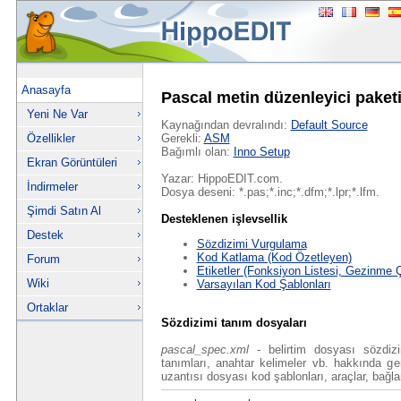
Anasayfa
Pascal metin düzenleyici paket
Yeni Ne Var
Kaynağından devralındı:
Default Source
Özellikler
Gerekli:
ASM
Bağımlı olan:
Inno Setup
Ekran Görüntüleri
Yazar: HippoEDIT.com.
İndirmeler
Dosya deseni: *.pas;*.inc;*.dfm;*.lpr;*.lfm.
Şimdi Satın Al
Desteklenen işlevsellik
Destek
Sözdizimi Vurgulama
Kod Katlama (Kod Özetleyen)
Forum
Etiketler (Fonksiyon Listesi, Gezinme 
Wiki
Varsayılan Kod Şablonları
Ortaklar
Sözdizimi tanım dosyaları
pascal_spec.xml
- belirtim dosyası sözdizi
tanımları, anahtar kelimeler vb. hakkında gene
uzantısı dosyası kod şablonları, araçlar, bağla